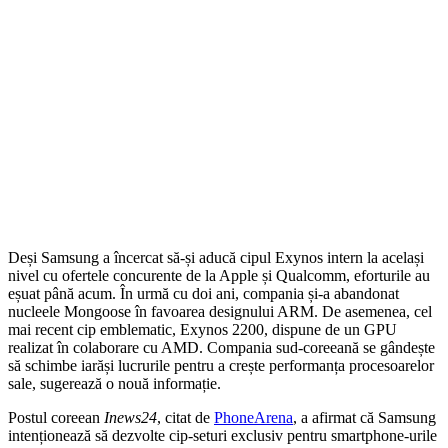
Deși Samsung a încercat să-și aducă cipul Exynos intern la același
nivel cu ofertele concurente de la Apple și Qualcomm, eforturile au
eșuat până acum. În urmă cu doi ani, compania și-a abandonat
nucleele Mongoose în favoarea designului ARM. De asemenea, cel
mai recent cip emblematic, Exynos 2200, dispune de un GPU
realizat în colaborare cu AMD. Compania sud-coreeană se gândește
să schimbe iarăși lucrurile pentru a crește performanța procesoarelor
sale, sugerează o nouă informație.
Postul coreean
Inews24
, citat de
PhoneArena
, a afirmat că Samsung
intenționează să dezvolte cip-seturi exclusiv pentru smartphone-urile