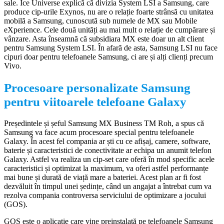
sale. Ice Universe explică că divizia System LSI a Samsung, care
produce cip-urile Exynos, nu are o relație foarte strânsă cu unitatea
mobilă a Samsung, cunoscută sub numele de MX sau Mobile
eXperience. Cele două unități au mai mult o relație de cumpărare și
vânzare. Asta înseamnă că subsidiara MX este doar un alt client
pentru Samsung System LSI. În afară de asta, Samsung LSI nu face
cipuri doar pentru telefoanele Samsung, ci are și alți clienți precum
Vivo.
Procesoare personalizate Samsung
pentru viitoarele telefoane Galaxy
Președintele și șeful Samsung MX Business TM Roh, a spus că
Samsung va face acum procesoare special pentru telefoanele
Galaxy. În acest fel compania ar ști cu ce afișaj, camere, software,
baterie și caracteristici de conectivitate ar echipa un anumit telefon
Galaxy. Astfel va realiza un cip-set care oferă în mod specific acele
caracteristici și optimizat la maximum, va oferi astfel performanțe
mai bune și durată de viață mare a bateriei. Acest plan ar fi fost
dezvăluit în timpul unei ședințe, când un angajat a întrebat cum va
rezolva compania controversa serviciului de optimizare a jocului
(GOS).
GOS este o aplicație care vine preinstalată pe telefoanele Samsung