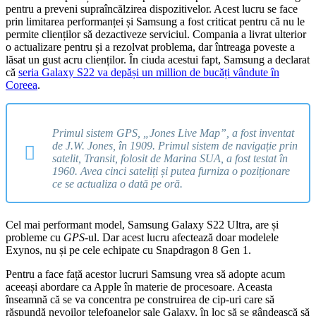
pentru a preveni supraîncălzirea dispozitivelor. Acest lucru se face
prin limitarea performanței și Samsung a fost criticat pentru că nu le
permite clienților să dezactiveze serviciul. Compania a livrat ulterior
o actualizare pentru și a rezolvat problema, dar întreaga poveste a
lăsat un gust acru clienților. În ciuda acestui fapt, Samsung a declarat
că
seria Galaxy S22 va depăși un million de bucăți vândute în
Coreea
.
Primul sistem GPS, „Jones Live Map”, a fost inventat
de J.W. Jones, în 1909. Primul sistem de navigație prin
satelit, Transit, folosit de Marina SUA, a fost testat în
1960. Avea cinci sateliți și putea furniza o poziționare
ce se actualiza o dată pe oră.
Cel mai performant model, Samsung Galaxy S22 Ultra, are și
probleme cu
GPS
-ul. Dar acest lucru afectează doar modelele
Exynos, nu și pe cele echipate cu Snapdragon 8 Gen 1.
Pentru a face față acestor lucruri Samsung vrea să adopte acum
aceeași abordare ca Apple în materie de procesoare. Aceasta
înseamnă că se va concentra pe construirea de cip-uri care să
răspundă nevoilor telefoanelor sale Galaxy, în loc să se gândească să