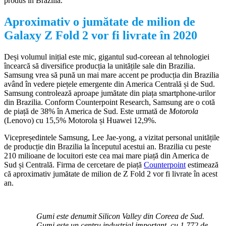
produs în Brazilia.
Aproximativ o jumătate de milion de
Galaxy Z Fold 2 vor fi livrate în 2020
Deși volumul inițial este mic, gigantul sud-coreean al tehnologiei
încearcă să diversifice producția la unitățile sale din Brazilia.
Samsung vrea să pună un mai mare accent pe producția din Brazilia
având în vedere piețele emergente din America Centrală și de Sud.
Samsung controlează aproape jumătate din piața smartphone-urilor
din Brazilia. Conform Counterpoint Research, Samsung are o cotă
de piață de 38% în America de Sud. Este urmată de
Motorola
(Lenovo) cu 15,5% Motorola și Huawei 12,9%.
Vicepreședintele Samsung, Lee Jae-yong, a vizitat personal unitățile
de producție din Brazilia la începutul acestui an. Brazilia cu peste
210 milioane de locuitori este cea mai mare piață din America de
Sud și Centrală. Firma de cercetare de piață
Counterpoint
estimează
că aproximativ jumătate de milion de Z Fold 2 vor fi livrate în acest
an.
Gumi este denumit Silicon Valley din Coreea de Sud.
Gumi este un centru industrial important, cu 1.772 de