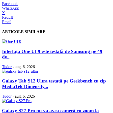
Facebook
WhatsApp
X
ReddIt
Email
ARTICOLE SIMILARE
Interfața One UI 9 este testată de Samsung pe 49
de...
Tudor
-
aug. 6, 2026
Galaxy Tab S12 Ultra testată pe Geekbench cu cip
MediaTek Dimensity...
Tudor
-
aug. 6, 2026
Galaxy S27 Pro nu va avea cameră cu zoom la