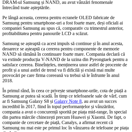
DRAM-ul Samsung și NAND, au avut vânzări fenomenale
întrecând toate așteptările.
Pe lângă aceasta, cererea pentru ecranele OLED fabricate de
Samsung pentru smartphone-uri a fost foarte mare, deși oficiali ai
companiei Samsung au spus că, comparativ cu trimestrul anterior,
profitabilitatea pentru panourile LCD a scăzut.
Samsung se așteaptă ca acest impuls să continue și în anul acesta,
deoarece se așteaptă ca cererea pentru componente de memorie
NAND să rămână în continuare foarte mare. Compania declară că
va extinde producția V-NAND de la uzina din Pyeongtaek pentru a
satisface cererea. Bineînțeles, menținerea unor astfel de procente de
profit și a unui astfel de trend va fi dificilă și există mai multe
provocări pe care firma coreeană va trebui să le înfrunte în anul
2018.
În primul rând, în ceea ce privește smartphone-urile, cota de piață a
Samsung ar putea să scadă. În timp ce telefoanele sale de vârf, cum
ar fi Samsung Galaxy S8 și
Galaxy Note 8
, au avut un succes
incredibil în 2017, fiind în topul performanțelor și vânzărilor,
compania a avut o concurență sporită pe piața mid-range, în special
din partea mărcile chinezești precum Huawei și Xiaomi. De fapt, o
companie de cercetare de piață, Canalys, a afirmat recent că
Samsung nu mai este pe primul loc în vânzarea de telefoane pe piața