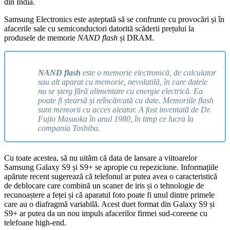
din India.
Samsung Electronics este așteptată să se confrunte cu provocări și în
afacerile sale cu semiconductori datorită scăderii prețului la
produsele de memorie
NAND flash
și DRAM.
NAND flash
este o memorie electronică, de calculator
sau alt aparat cu memorie, nevolatilă, în care datele
nu se șterg fără alimentare cu energie electrică. Ea
poate fi ștearsă și reîncărcată cu date. Memoriile flash
sunt memorii cu acces aleator. A fost inventată de Dr.
Fujio Masuoka în anul 1980, în timp ce lucra la
compania Toshiba.
Cu toate acestea, să nu uităm că data de lansare a viitoarelor
Samsung Galaxy S9 și S9+ se apropie cu repeziciune. Informațiile
apărute recent sugerează că telefonul ar putea avea o caracteristică
de deblocare care combină un scaner de iris și o tehnologie de
recunoaștere a feței și că aparatul foto poate fi unul dintre primele
care au o diafragmă variabilă. Acest duet format din Galaxy S9 și
S9+ ar putea da un nou impuls afacerilor firmei sud-coreene cu
telefoane high-end.