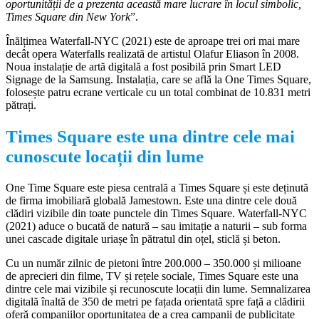
oportunității de a prezenta această mare lucrare în locul simbolic,
Times Square din New York
”.
Înălțimea Waterfall-NYC (2021) este de aproape trei ori mai mare
decât opera Waterfalls realizată de artistul Olafur Eliason în 2008.
Noua instalație de artă digitală a fost posibilă prin Smart LED
Signage de la Samsung. Instalația, care se află la One Times Square,
folosește patru ecrane verticale cu un total combinat de 10.831 metri
pătrați.
Times Square este una dintre cele mai
cunoscute locații din lume
One Time Square este piesa centrală a Times Square și este deținută
de firma imobiliară globală Jamestown. Este una dintre cele două
clădiri vizibile din toate punctele din Times Square. Waterfall-NYC
(2021) aduce o bucată de natură – sau imitație a naturii – sub forma
unei cascade digitale uriașe în pătratul din oțel, sticlă și beton.
Cu un număr zilnic de pietoni între 200.000 – 350.000 și milioane
de aprecieri din filme, TV și rețele sociale, Times Square este una
dintre cele mai vizibile și recunoscute locații din lume. Semnalizarea
digitală înaltă de 350 de metri pe fațada orientată spre față a clădirii
oferă companiilor oportunitatea de a crea campanii de publicitate