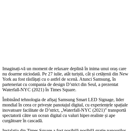
Imaginați-vă un moment de relaxare deplină în inima unui oraș care
nu doarme niciodată. Pe 27 iulie, atât turiștii, cât și cetățenii din New
York au fost răsfățați cu o astfel de scenă. Atunci Samsung, în
parteneriat cu compania de design D’strict din Seul, a prezentat
Waterfall-NYC (2021) în Times Square.
Îmbinând tehnologia de afișaj Samsung Smart LED Signage, lider
mondial în ceea ce privește panotajul digital, cu experiențele spațiale
inovatoare facilitate de D’strict, „Waterfall-NYC (2021)” transportă
spectatorii către un ocean digital cu valuri hiper-realiste și ape
curgătoare în cascadă.
Instalația din Times Square a fost posibilă posibilă grație panourilor