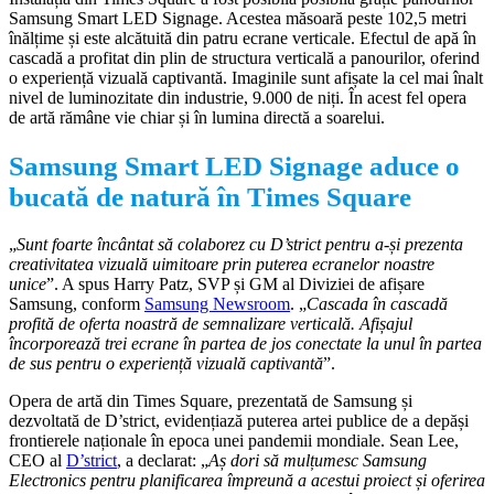
Samsung Smart LED Signage. Acestea măsoară peste 102,5 metri
înălțime și este alcătuită din patru ecrane verticale. Efectul de apă în
cascadă a profitat din plin de structura verticală a panourilor, oferind
o experiență vizuală captivantă. Imaginile sunt afișate la cel mai înalt
nivel de luminozitate din industrie, 9.000 de niți. În acest fel opera
de artă rămâne vie chiar și în lumina directă a soarelui.
Samsung Smart LED Signage aduce o
bucată de natură în Times Square
„
Sunt foarte încântat să colaborez cu D’strict pentru a-și prezenta
creativitatea vizuală uimitoare prin puterea ecranelor noastre
unice
”. A spus Harry Patz, SVP și GM al Diviziei de afișare
Samsung, conform
Samsung Newsroom
. „
Cascada în cascadă
profită de oferta noastră de semnalizare verticală. Afișajul
încorporează trei ecrane în partea de jos conectate la unul în partea
de sus pentru o experiență vizuală captivantă
”.
Opera de artă din Times Square, prezentată de Samsung și
dezvoltată de D’strict, evidențiază puterea artei publice de a depăși
frontierele naționale în epoca unei pandemii mondiale. Sean Lee,
CEO al
D’strict
, a declarat: „
Aș dori să mulțumesc Samsung
Electronics pentru planificarea împreună a acestui proiect și oferirea