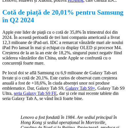
Lenovo, Huawei și Xiaomi, potrivit
HDBlog
, care citează IDC.
Cotă de piață de 20,01% pentru Samsung
în Q2 2024
Apple este lider de piață cu o cotă de 35,8% în trimestrul doi din
2024. În această perioadă de trei luni compania americană a livrat
12,3 milioane de iPad-uri. IDC a remarcat vânzările mari ale noului
iPad Pro lansat în mai și echipat cu display OLED și procesor M4.
Creșterea de la an la an este de 18,2%, singurul punct negativ fiind
scăderea vânzărilor din China, unde Apple se confruntă cu o
concurență foarte mare.
Pe locul doi se află Samsung cu 6,9 milioane de Galaxy Tab-uri
livrate și o cotă de 20,1%. Este curios de observat cum creșterea
anuală a fost de +18,6%, în ciuda absenței unor noi produse
emblematice. Dar, Galaxy Tab S9,
Galaxy Tab S9+
, Galaxy Tab S9
Ultra,
seria Galaxy Tab S9 FE
, dar și cele mai recente tablete din
seria Galaxy Tab A, se vând încă foarte bine.
Lenovo a fost fondată în 1984. Are sediul principal în
Hong Kong și sediul operațional în Morrisville,
Carolina de Nord și la Beijing. Proiectează, produce și