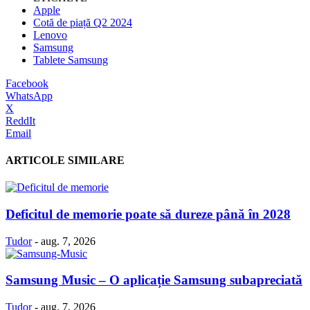
Apple
Cotă de piață Q2 2024
Lenovo
Samsung
Tablete Samsung
Facebook
WhatsApp
X
ReddIt
Email
ARTICOLE SIMILARE
Deficitul de memorie poate să dureze până în 2028
Tudor
-
aug. 7, 2026
Samsung Music – O aplicație Samsung subapreciată
Tudor
-
aug. 7, 2026