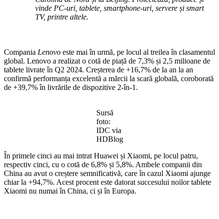
vinde PC-uri, tablete, smartphone-uri, servere și smart
TV, printre altele.
Compania
Lenovo
este mai în urmă, pe locul al treilea în clasamentul
global. Lenovo a realizat o cotă de piață de 7,3% și 2,5 milioane de
tablete livrate în Q2 2024. Creșterea de +16,7% de la an la an
confirmă performanța excelentă a mărcii la scară globală, coroborată
de +39,7% în livrările de dispozitive 2-în-1.
Sursă
foto:
IDC via
HDBlog
În primele cinci au mai intrat Huawei și Xiaomi, pe locul patru,
respectiv cinci, cu o cotă de 6,8% și 5,8%. Ambele companii din
China au avut o creștere semnificativă, care în cazul Xiaomi ajunge
chiar la +94,7%. Acest procent este datorat succesului noilor tablete
Xiaomi nu numai în China, ci și în Europa.