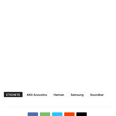
ETICHETE
AKG Acoustics
Harman
Samsung
Soundbar