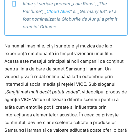
filme și seriale precum „Lola Runs”, „The
Perfume”, „
Cloud Atlas
” și „Germany 83”. El a
fost nominalizat la Globurile de Aur și a primit
premiul Grimme.
Nu numai imaginile, ci și sunetele și muzica duc la o
experiență emoționantă în timpul vizionării unui film.
Acesta este mesajul principal al noii campanii de conținut
pentru linia de bare de sunet Samsung Harman. Un
videoclip va fi redat online până la 15 octombrie prin
intermediul social media și rețelei VICE. Sub sloganul
„
Simțiți mai mult decât puteți vedea
”, videoclipul produs de
agenția VICE Virtue utilizează diferite scenarii pentru a
arăta cum emoțiile pot fi create și influențate prin
interacțiunea elementelor acustice. În ceea ce privește
conținutul, devine clar excelenta calitate a produselor
Samsung Harman și ce valoare adăugată poate oferi o bară