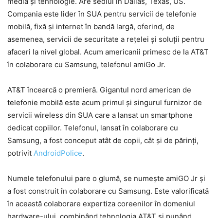
media și tehnologie. Are sediul în Dallas, Texas, US.
Compania este lider în SUA pentru servicii de telefonie
mobilă, fixă și internet în bandă largă, oferind, de
asemenea, servicii de securitate a rețelei și soluții pentru
afaceri la nivel global. Acum americanii primesc de la AT&T
în colaborare cu Samsung, telefonul amiGo Jr.
AT&T încearcă o premieră. Gigantul nord american de
telefonie mobilă este acum primul și singurul furnizor de
servicii wireless din SUA care a lansat un smartphone
dedicat copiilor. Telefonul, lansat în colaborare cu
Samsung, a fost conceput atât de copii, cât și de părinți,
potrivit
AndroidPolice
.
Numele telefonului pare o glumă, se numește amiGO Jr și
a fost construit în colaborare cu Samsung. Este valorificată
în această colaborare expertiza coreenilor în domeniul
hardware-ului, combinând tehnologia AT&T și punând