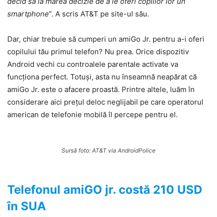
decid să ia marea decizie de a le oferi copiilor lor un
smartphone
”. A scris AT&T pe site-ul său.
Dar, chiar trebuie să cumperi un amiGo Jr. pentru a-i oferi
copilului tău primul telefon? Nu prea. Orice dispozitiv
Android vechi cu controalele parentale activate va
funcționa perfect. Totuși, asta nu înseamnă neapărat că
amiGo Jr. este o afacere proastă. Printre altele, luăm în
considerare aici prețul deloc neglijabil pe care operatorul
american de telefonie mobilă îl percepe pentru el.
Sursă foto: AT&T via AndroidPolice
Telefonul amiGO jr. costă 210 USD
în SUA