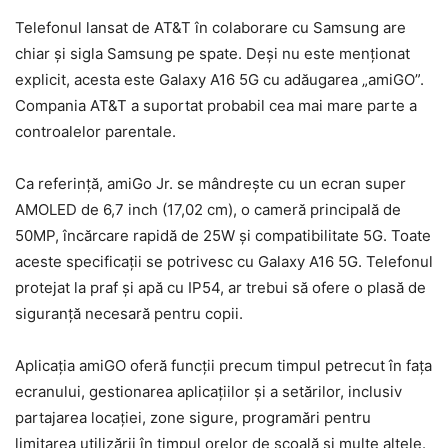
Telefonul lansat de AT&T în colaborare cu Samsung are
chiar și sigla Samsung pe spate. Deși nu este menționat
explicit, acesta este Galaxy A16 5G cu adăugarea „amiGO”.
Compania AT&T a suportat probabil cea mai mare parte a
controalelor parentale.
Ca referință, amiGo Jr. se mândrește cu un ecran super
AMOLED de 6,7 inch (17,02 cm), o cameră principală de
50MP, încărcare rapidă de 25W și compatibilitate 5G. Toate
aceste specificații se potrivesc cu Galaxy A16 5G. Telefonul
protejat la praf și apă cu IP54, ar trebui să ofere o plasă de
siguranță necesară pentru copii.
Aplicația amiGO oferă funcții precum timpul petrecut în fața
ecranului, gestionarea aplicațiilor și a setărilor, inclusiv
partajarea locației, zone sigure, programări pentru
limitarea utilizării în timpul orelor de școală și multe altele.