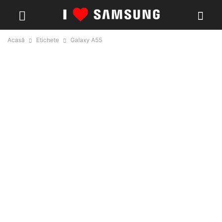
Acasă
Etichete
Galaxy A55