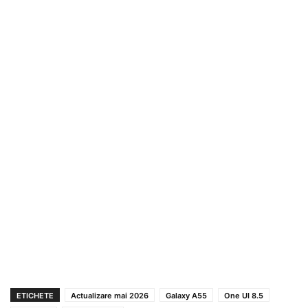
ETICHETE
Actualizare mai 2026
Galaxy A55
One UI 8.5