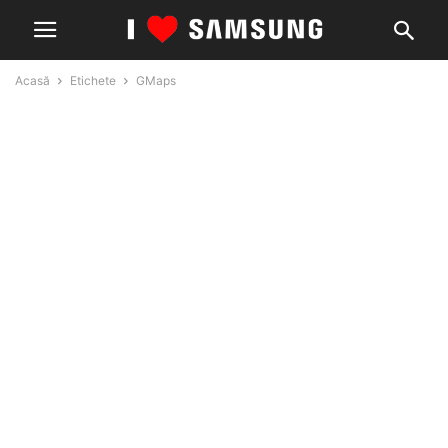
Acasă
Etichete
GMaps