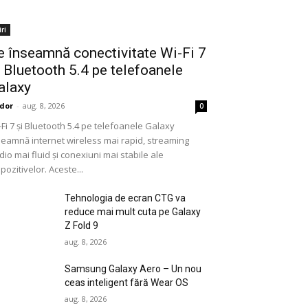
iri
e înseamnă conectivitate Wi-Fi 7
i Bluetooth 5.4 pe telefoanele
alaxy
dor
-
aug. 8, 2026
0
-Fi 7 și Bluetooth 5.4 pe telefoanele Galaxy
seamnă internet wireless mai rapid, streaming
dio mai fluid și conexiuni mai stabile ale
pozitivelor. Aceste...
Tehnologia de ecran CTG va
reduce mai mult cuta pe Galaxy
Z Fold 9
aug. 8, 2026
Samsung Galaxy Aero – Un nou
ceas inteligent fără Wear OS
aug. 8, 2026