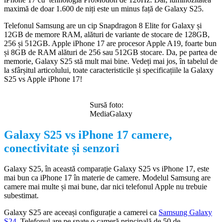
maximă de doar 1.600 de niți este un minus față de Galaxy S25.
Telefonul Samsung are un cip Snapdragon 8 Elite for Galaxy și
12GB de memore RAM, alături de variante de stocare de 128GB,
256 și 512GB. Apple iPhone 17 are procesor Apple A19, foarte bun
și 8GB de RAM alături de 256 sau 512GB stocare. Da, pe partea de
memorie, Galaxy S25 stă mult mai bine. Vedeți mai jos, în tabelul de
la sfârșitul articolului, toate caracteristicile și specificațiile la Galaxy
S25 vs Apple iPhone 17!
Sursă foto:
MediaGalaxy
Galaxy S25 vs iPhone 17 camere,
conectivitate și senzori
Galaxy S25, în această comparație Galaxy S25 vs iPhone 17, este
mai bun ca iPhone 17 în materie de camere. Modelul Samsung are
camere mai multe și mai bune, dar nici telefonul Apple nu trebuie
subestimat.
Galaxy S25 are aceeași configurație a camerei ca
Samsung Galaxy
S24
. Telefonul are pe spate o cameră principală de 50 de