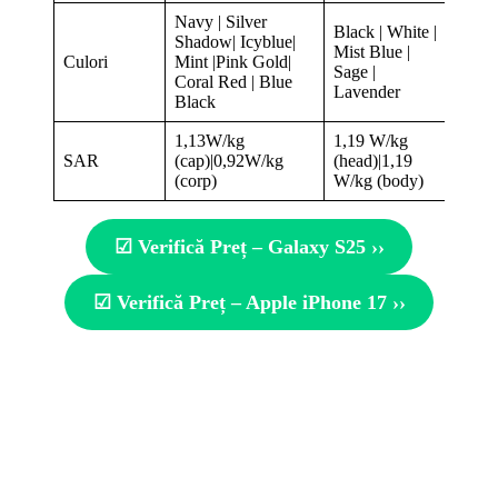
Navy | Silver
Black | White |
Shadow| Icyblue|
Mist Blue |
Culori
Mint |Pink Gold|
Sage |
Coral Red | Blue
Lavender
Black
1,13W/kg
1,19 W/kg
SAR
(cap)|0,92W/kg
(head)|1,19
(corp)
W/kg (body)
☑ Verifică Preț – Galaxy S25 ››
☑ Verifică Preț – Apple iPhone 17 ››