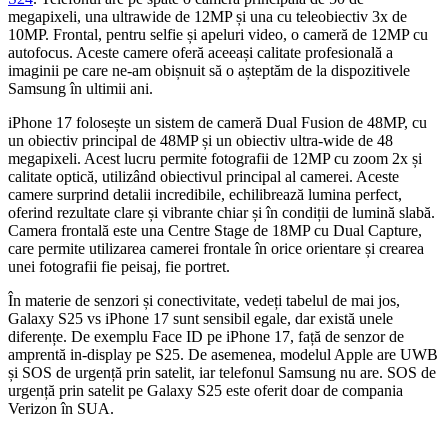
megapixeli, una ultrawide de 12MP și una cu teleobiectiv 3x de
10MP. Frontal, pentru selfie și apeluri video, o cameră de 12MP cu
autofocus. Aceste camere oferă aceeași calitate profesională a
imaginii pe care ne-am obișnuit să o așteptăm de la dispozitivele
Samsung în ultimii ani.
iPhone 17 folosește un sistem de cameră Dual Fusion de 48MP, cu
un obiectiv principal de 48MP și un obiectiv ultra-wide de 48
megapixeli. Acest lucru permite fotografii de 12MP cu zoom 2x și
calitate optică, utilizând obiectivul principal al camerei. Aceste
camere surprind detalii incredibile, echilibrează lumina perfect,
oferind rezultate clare și vibrante chiar și în condiții de lumină slabă.
Camera frontală este una Centre Stage de 18MP cu Dual Capture,
care permite utilizarea camerei frontale în orice orientare și crearea
unei fotografii fie peisaj, fie portret.
În materie de senzori și conectivitate, vedeți tabelul de mai jos,
Galaxy S25 vs iPhone 17 sunt sensibil egale, dar există unele
diferențe. De exemplu Face ID pe iPhone 17, față de senzor de
amprentă in-display pe S25. De asemenea, modelul Apple are UWB
și SOS de urgență prin satelit, iar telefonul Samsung nu are. SOS de
urgență prin satelit pe Galaxy S25 este oferit doar de compania
Verizon în SUA.