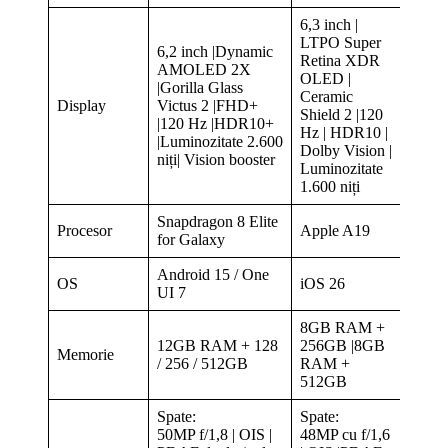
6,3 inch |
LTPO Super
6,2 inch |Dynamic
Retina XDR
AMOLED 2X
OLED |
|Gorilla Glass
Ceramic
Display
Victus 2 |FHD+
Shield 2 |120
|120 Hz |HDR10+
Hz | HDR10 |
|Luminozitate 2.600
Dolby Vision |
niți| Vision booster
Luminozitate
1.600 niți
Snapdragon 8 Elite
Procesor
Apple A19
for Galaxy
Android 15 / One
OS
iOS 26
UI 7
8GB RAM +
12GB RAM + 128
256GB |8GB
Memorie
/ 256 / 512GB
RAM +
512GB
Spate:
Spate:
50MP f/1,8 | OIS |
48MP cu f/1,6