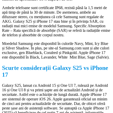
Ambele telefoane sunt certificate IP68, rezistă până la 1,5 metri de
apă timp de până la 30 de minute. De asemenea, ambele au
difuzoare stereo, cu mențiunea că cele Samsung sunt regalate de
AKG. Galaxy S25 și iPhone 17 stau bine și în privința SAR, cu
radiații mai mici emise de modelul Samsung. Specific Absorption
Rate – Rata specifică de absorbție (SAR) se referă la radiațiile emise
de telefon și absorbite de corpul nostru.
Moedelul Samsung este disponibil în culorile Navy, Mint, Icy Blue
și Silver Shadow. În plus, pe site-ul Samsung.com sunt și alte culori
exclusive, gen Blueblack, Coralred și Pinkgold. Apple iPhone 17
este disponibil în Black, Lavander, White Mist Blue, Sage (Salvie).
Scurte considerații Galaxy S25 vs iPhone
17
Galaxy S25, lansat cu Android 15 și One UI 7, rulează pe Android
16 și One UI 8 și va primi șapte ani de actualizări Android și de
securitate. Astfel este o achiziție de lungă durată. Apple iPhone 17
are sistemul de operare iOS 26. Apple garantează oficial un minim
de cinci ani pentru actualizările de securitate. Dar, de obicei oferă
peste șase ani de asistență software. Se așteaptă ca Apple iPhone 17
(2025) să beneficieze de cel puțin 7 ani de asistență, informațiile