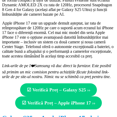
de formă compact și ușor de utilizat. Plusuri evidente sunt ecranul
Dynamic AMOLED 2X cu rata de 120Hz, procesorul Snapdragon
8 Gen 4 for Galaxy (același aflat pe Galaxy S25 Ultra) și funcții
îmbunătățite ale camerei bazate pe AI.
Apple iPhone 17 este un upgrade demult așteptat, iar rata de
reîmprospătare de 120Hz pe care o suportă acum ecranul lui iPhone
17 face o diferență enormă. Cel mai mic model din seria Apple
iPhone 17 este o opțiune avantajoasă datorită îmbunătățirilor mai
importante – inclusiv un sistem cu două camere și noua cameră
Center Stage. Telefonul oferă o autonomie excepțională a bateriei, o
calitate bună a afișajului și o performanță a camerelor excepționale,
toate acestea rămânând în același timp accesibil ca preț.
Link-urile de pe I
❤️
Samsung vă duc direct la furnizor. Este posibil
să primim un mic comision pentru achizițiile făcute folosind link-
urile de pe site-ul nostru. Nimic nu se schimbă ca preț pentru tine.
☑ Verifică Preț – Galaxy S25 ››
☑ Verifică Preț – Apple iPhone 17 ››