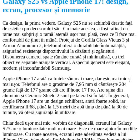
Galaxy S25 vs Apple iPhone 17: design,
ecran, procesor și memorie
Ca design, la prima vedere, Galaxy S25 nu se schimbă drastic față
de estetica predecesorului său. Cu toate acestea, a fost rafinat cu
rame mai subțiri și o ramă laterală ușor mai plată, ceea ce îl face mai
confortabil de ținut în mână. Protejat de Gorilla Glass Victus 3 și
Armor Aluminum 2, telefonul oferă o durabilitate îmbunătățită,
asigurând rezistența dispozitivului la căzături și zgârieturi.
Dispunerea camerei spate rămâne curată și minimalistă, cu trei
obiective separate aranjate vertical. Aspectul general este elegant,
modern și inconfundabil Samsung.
Apple iPhone 17 arată ca fratele său mai mare, dar este mai mic și
mai ușor. Telefonul are o grosime de 7,95 mm și cântărește 204
grame față de 177 grame cât are iPhone 17 Pro. Are rama din
aluminiu și Ceramic Shield 2 sunt pe lateral și în față. În general,
Apple iPhone 17 are un design echilibrat, arată foarte solid, iar
certificarea IP68, până la 1,5 metri de apă timp de până la 30 de
minute, vă oferă siguranță în utilizare.
Chiar dacă ușor mai mic, vorbim de diagonală, ecranul lui Galaxy
S25 are o luminozitate mult mai mare. Este de mare ajutor în mediile
luminoase. Cu toate acestea, ecranul este adevărata vedetă a lui
iPhone 17 cu tehnologia ProMotion de 120Hz. Dar, luminozitatea