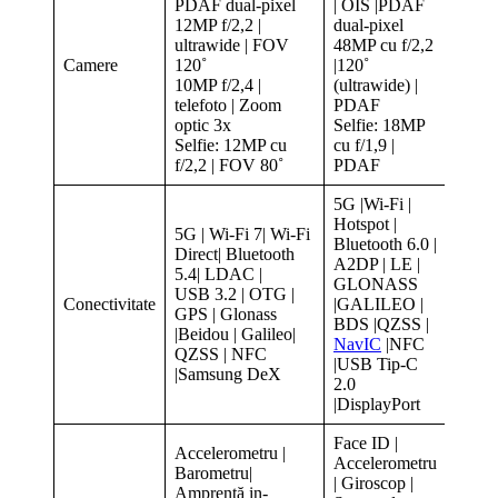
PDAF dual-pixel
| OIS |PDAF
12MP f/2,2 |
dual-pixel
ultrawide | FOV
48MP cu f/2,2
Camere
120˚
|120˚
10MP f/2,4 |
(ultrawide) |
telefoto | Zoom
PDAF
optic 3x
Selfie: 18MP
Selfie: 12MP cu
cu f/1,9 |
f/2,2 | FOV 80˚
PDAF
5G |Wi-Fi |
Hotspot |
5G | Wi-Fi 7| Wi-Fi
Bluetooth 6.0 |
Direct| Bluetooth
A2DP | LE |
5.4| LDAC |
GLONASS
USB 3.2 | OTG |
Conectivitate
|GALILEO |
GPS | Glonass
BDS |QZSS |
|Beidou | Galileo|
NavIC
|NFC
QZSS | NFC
|USB Tip-C
|Samsung DeX
2.0
|DisplayPort
Face ID |
Accelerometru |
Accelerometru
Barometru|
| Giroscop |
Amprentă in-