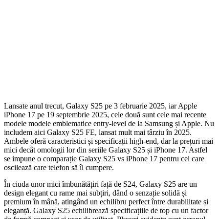
Lansate anul trecut, Galaxy S25 pe 3 februarie 2025, iar Apple
iPhone 17 pe 19 septembrie 2025, cele două sunt cele mai recente
modele modele emblematice entry-level de la Samsung și Apple. Nu
includem aici Galaxy S25 FE, lansat mult mai târziu în 2025.
Ambele oferă caracteristici și specificații high-end, dar la prețuri mai
mici decât omologii lor din seriile Galaxy S25 și iPhone 17. Astfel
se impune o comparație Galaxy S25 vs iPhone 17 pentru cei care
oscilează care telefon să îl cumpere.
În ciuda unor mici îmbunătățiri față de S24, Galaxy S25 are un
design elegant cu rame mai subțiri, dând o senzație solidă și
premium în mână, atingând un echilibru perfect între durabilitate și
eleganță. Galaxy S25 echilibrează specificațiile de top cu un factor