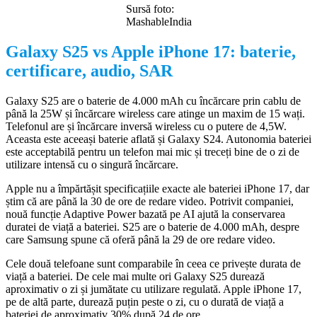
Sursă foto:
MashableIndia
Galaxy S25 vs Apple iPhone 17: baterie,
certificare, audio, SAR
Galaxy S25 are o baterie de 4.000 mAh cu încărcare prin cablu de
până la 25W și încărcare wireless care atinge un maxim de 15 wați.
Telefonul are și încărcare inversă wireless cu o putere de 4,5W.
Aceasta este aceeași baterie aflată și Galaxy S24. Autonomia bateriei
este acceptabilă pentru un telefon mai mic și treceți bine de o zi de
utilizare intensă cu o singură încărcare.
Apple nu a împărtășit specificațiile exacte ale bateriei iPhone 17, dar
știm că are până la 30 de ore de redare video. Potrivit companiei,
nouă funcție Adaptive Power bazată pe AI ajută la conservarea
duratei de viață a bateriei. S25 are o baterie de 4.000 mAh, despre
care Samsung spune că oferă până la 29 de ore redare video.
Cele două telefoane sunt comparabile în ceea ce privește durata de
viață a bateriei. De cele mai multe ori Galaxy S25 durează
aproximativ o zi și jumătate cu utilizare regulată. Apple iPhone 17,
pe de altă parte, durează puțin peste o zi, cu o durată de viață a
bateriei de aproximativ 30% după 24 de ore.