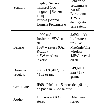
Senzor de
display| Senzor
proximitate |
Senzori
mișcare| Geo-
Busolă,
magnetic| Senzor
Barometru
Hall|
|UWB | SOS
Busolă |Senzor
de urgență
Lumină|Proximitate
prin satelit
4.000 mAh
3.692 mAh
Încărcare 25W cu
Încărcare cu
fir
fir 25W
Baterie
15W wireless (Qi2
MagSafe/Qi2
Ready)
wireless
4,5W wireless
4,5W inversă
inversă
cu fir
149,6×71,5×8
Dimensiuni /
70,5×146,9×7,2mm
mm / 177
greutate
/ 162 grame
grame
IP68 | Până la 1,5 metri de apă timp
Certificare
de până la 30 de minute
Difuzoare AKG
Difuzoare
Audio
stereo
stereo