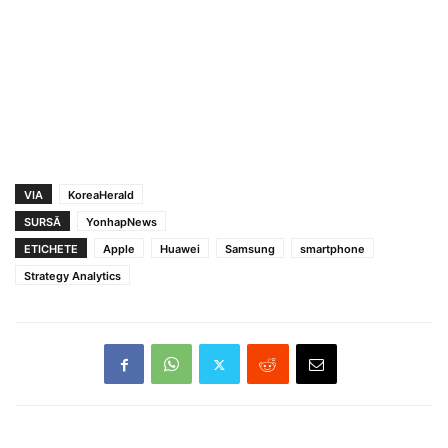
VIA
KoreaHerald
SURSĂ
YonhapNews
ETICHETE
Apple
Huawei
Samsung
smartphone
Strategy Analytics