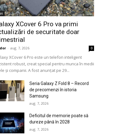
iri
alaxy XCover 6 Pro va primi
ctualizări de securitate doar
rimestrial
dor
-
aug. 7, 2026
0
laxy XCover 6 Pro este un telefon inteligent
zistent robust, creat special pentru munca în medii
ele și companii. A fost anunțat pe 29...
Seria Galaxy Z Fold 8 – Record
de precomenzi în istoria
Samsung
aug. 7, 2026
Deficitul de memorie poate să
dureze până în 2028
aug. 7, 2026