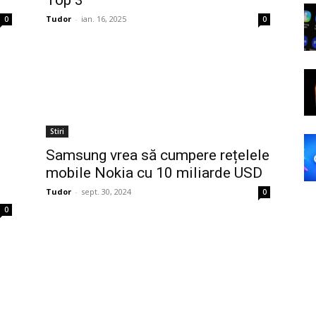
Top 3
Tudor
-
ian. 16, 2025
0
0
Stiri
Samsung vrea să cumpere rețelele
mobile Nokia cu 10 miliarde USD
Tudor
-
sept. 30, 2024
0
0