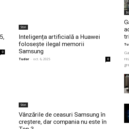
St
G
Stiri
a
t
5,
Inteligența artificială a Huawei
folosește ilegal memorii
Tu
Samsung
0
Ga
re
Tudor
-
oct. 6, 2025
0
gr
Stiri
Vânzările de ceasuri Samsung în
creștere, dar compania nu este în