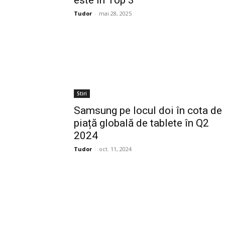
este în Top 3
Tudor
-
mai 28, 2025
Stiri
Samsung pe locul doi în cota de
piață globală de tablete în Q2
2024
Tudor
-
oct. 11, 2024