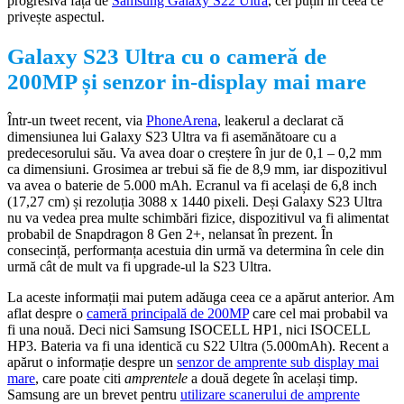
progresivă față de
Samsung Galaxy S22 Ultra
, cel puțin în ceea ce
privește aspectul.
Galaxy S23 Ultra cu o cameră de
200MP și senzor in-display mai mare
Într-un tweet recent, via
PhoneArena
, leakerul a declarat că
dimensiunea lui Galaxy S23 Ultra va fi asemănătoare cu a
predecesorului său. Va avea doar o creștere în jur de 0,1 – 0,2 mm
ca dimensiuni. Grosimea ar trebui să fie de 8,9 mm, iar dispozitivul
va avea o baterie de 5.000 mAh. Ecranul va fi același de 6,8 inch
(17,27 cm) și rezoluția 3088 x 1440 pixeli. Deși Galaxy S23 Ultra
nu va vedea prea multe schimbări fizice, dispozitivul va fi alimentat
probabil de Snapdragon 8 Gen 2+, nelansat în prezent. În
consecință, performanța acestuia din urmă va determina în cele din
urmă cât de mult va fi upgrade-ul la S23 Ultra.
La aceste informații mai putem adăuga ceea ce a apărut anterior. Am
aflat despre o
cameră principală de 200MP
care cel mai probabil va
fi una nouă. Deci nici Samsung ISOCELL HP1, nici ISOCELL
HP3. Bateria va fi una identică cu S22 Ultra (5.000mAh). Recent a
apărut o informație despre un
senzor de amprente sub display mai
mare
, care poate citi
amprentele
a două degete în același timp.
Samsung are un brevet pentru
utilizare scanerului de amprente