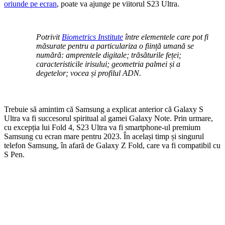
oriunde pe ecran
, poate va ajunge pe viitorul S23 Ultra.
Potrivit
Biometrics Institute
între elementele care pot fi
măsurate pentru a particulariza o ființă umană se
numără: amprentele digitale; trăsăturile feței;
caracteristicile irisului; geometria palmei și a
degetelor; vocea și profilul ADN.
Trebuie să amintim că Samsung a explicat anterior că Galaxy S
Ultra va fi succesorul spiritual al gamei Galaxy Note. Prin urmare,
cu excepția lui Fold 4, S23 Ultra va fi smartphone-ul premium
Samsung cu ecran mare pentru 2023. În același timp și singurul
telefon Samsung, în afară de Galaxy Z Fold, care va fi compatibil cu
S Pen.