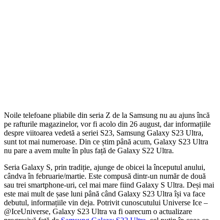
Noile telefoane pliabile din seria Z de la Samsung nu au ajuns încă
pe rafturile magazinelor, vor fi acolo din 26 august, dar informațiile
despre viitoarea vedetă a seriei S23, Samsung Galaxy S23 Ultra,
sunt tot mai numeroase. Din ce știm până acum, Galaxy S23 Ultra
nu pare a avem multe în plus față de Galaxy S22 Ultra.
Seria Galaxy S, prin tradiție, ajunge de obicei la începutul anului,
cândva în februarie/martie. Este compusă dintr-un număr de două
sau trei smartphone-uri, cel mai mare fiind Galaxy S Ultra. Deși mai
este mai mult de șase luni până când Galaxy S23 Ultra își va face
debutul, informațiile vin deja. Potrivit cunoscutului Universe Ice –
@IceUniverse, Galaxy S23 Ultra va fi oarecum o actualizare