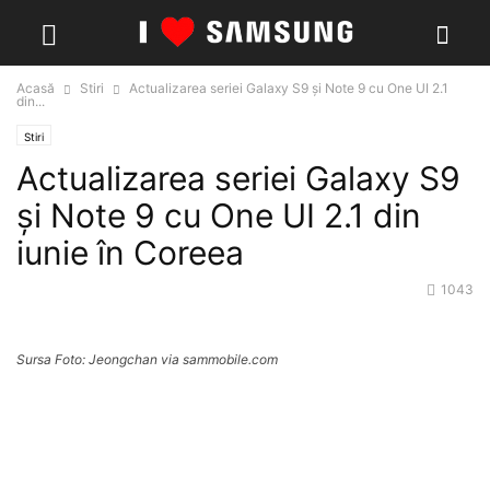
Acasă
Stiri
Actualizarea seriei Galaxy S9 și Note 9 cu One UI 2.1
din...
Stiri
Actualizarea seriei Galaxy S9
și Note 9 cu One UI 2.1 din
iunie în Coreea
1043
Sursa Foto: Jeongchan via sammobile.com