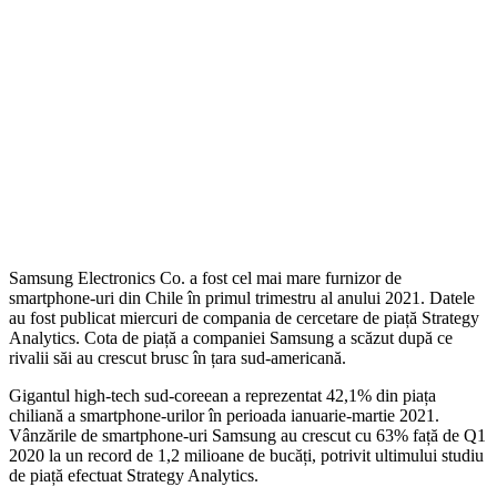
Samsung Electronics Co. a fost cel mai mare furnizor de
smartphone-uri din Chile în primul trimestru al anului 2021. Datele
au fost publicat miercuri de compania de cercetare de piață Strategy
Analytics. Cota de piață a companiei Samsung a scăzut după ce
rivalii săi au crescut brusc în țara sud-americană.
Gigantul high-tech sud-coreean a reprezentat 42,1% din piața
chiliană a smartphone-urilor în perioada ianuarie-martie 2021.
Vânzările de smartphone-uri Samsung au crescut cu 63% față de Q1
2020 la un record de 1,2 milioane de bucăți, potrivit ultimului studiu
de piață efectuat Strategy Analytics.