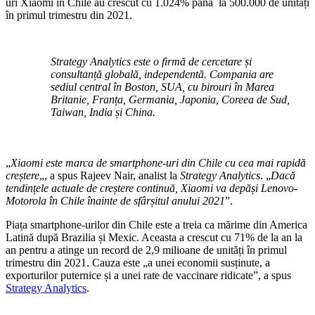
uri Xiaomi în Chile au crescut cu 1.024% până la 500.000 de unități
în primul trimestru din 2021.
Strategy Analytics este o firmă de cercetare și
consultanță globală, independentă. Compania are
sediul central în Boston, SUA, cu birouri în Marea
Britanie, Franța, Germania, Japonia, Coreea de Sud,
Taiwan, India și China.
„
Xiaomi este marca de smartphone-uri din Chile cu cea mai rapidă
creștere
„, a spus Rajeev Nair, analist la
Strategy Analytics
. „
Dacă
tendințele actuale de creștere continuă, Xiaomi va depăși Lenovo-
Motorola în Chile înainte de sfârșitul anului 2021
”.
Piața smartphone-urilor din Chile este a treia ca mărime din America
Latină după Brazilia și Mexic. Aceasta a crescut cu 71% de la an la
an pentru a atinge un record de 2,9 milioane de unități în primul
trimestru din 2021. Cauza este „a unei economii susținute, a
exporturilor puternice și a unei rate de vaccinare ridicate”, a spus
Strategy Analytics
.