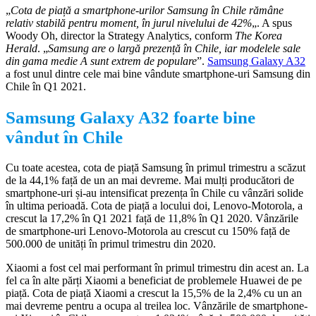
„
Cota de piață a smartphone-urilor Samsung în Chile rămâne
relativ stabilă pentru moment, în jurul nivelului de 42%
„. A spus
Woody Oh, director la Strategy Analytics, conform
The Korea
Herald
. „
Samsung are o largă prezență în Chile, iar modelele sale
din gama medie A sunt extrem de populare
”.
Samsung Galaxy A32
a fost unul dintre cele mai bine vândute smartphone-uri Samsung din
Chile în Q1 2021.
Samsung Galaxy A32 foarte bine
vândut în Chile
Cu toate acestea, cota de piață Samsung în primul trimestru a scăzut
de la 44,1% față de un an mai devreme. Mai mulți producători de
smartphone-uri și-au intensificat prezența în Chile cu vânzări solide
în ultima perioadă. Cota de piață a locului doi, Lenovo-Motorola, a
crescut la 17,2% în Q1 2021 față de 11,8% în Q1 2020. Vânzările
de smartphone-uri Lenovo-Motorola au crescut cu 150% față de
500.000 de unități în primul trimestru din 2020.
Xiaomi a fost cel mai performant în primul trimestru din acest an. La
fel ca în alte părți Xiaomi a beneficiat de problemele Huawei de pe
piață. Cota de piață Xiaomi a crescut la 15,5% de la 2,4% cu un an
mai devreme pentru a ocupa al treilea loc. Vânzările de smartphone-