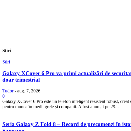
Stiri
Stiri
Galaxy XCover 6 Pro va primi actualizări de securita
doar trimestrial
Tudor
-
aug. 7, 2026
0
Galaxy XCover 6 Pro este un telefon inteligent rezistent robust, creat 
pentru munca în medii grele și companii. A fost anunțat pe 29...
Seria Galaxy Z Fold 8 – Record de precomenzi în isto
Samsung