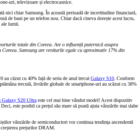
ne-uri, televizoare și electrocasnice.
ată nici chiar Samsung. În această perioadă de incertitudine financiară,
nsă de bani pe un telefon nou. Chiar dacă cineva dorește acest lucru,
 ale lumii.
rturile totale din Coreea. Are o influență puternică asupra
in Coreea.
Samsung are veniturile egale cu aproximativ 17% din
0 au căzut cu 40% față de seria de anul trecut
Galaxy S10
. Conform
ăptămâna trecută, livrările globale de smartphone-uri au scăzut cu 38%
 Galaxy S20 Ultra
este cel mai bine vândut model! Acest dispozitiv
Deci, este posibil ca prețul său mare să poată ajuta vânzările mai slabe
știlor vânzările de semiconductori vor continua tendința ascendentă
la creșterea prețurilor DRAM.