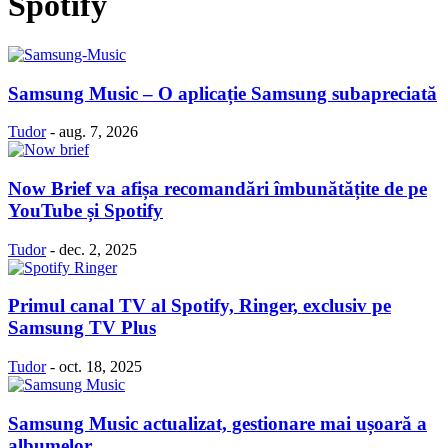
Spotify
Samsung Music – O aplicație Samsung subapreciată
Tudor
-
aug. 7, 2026
Now Brief va afișa recomandări îmbunătățite de pe
YouTube și Spotify
Tudor
-
dec. 2, 2025
Primul canal TV al Spotify, Ringer, exclusiv pe
Samsung TV Plus
Tudor
-
oct. 18, 2025
Samsung Music actualizat, gestionare mai ușoară a
albumelor