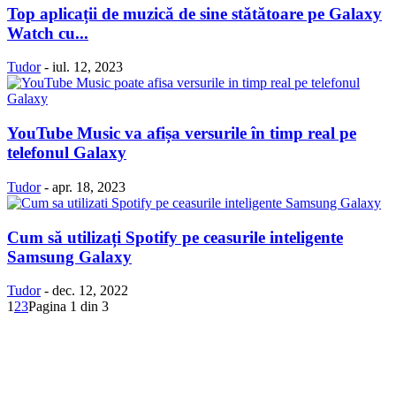
Top aplicații de muzică de sine stătătoare pe Galaxy
Watch cu...
Tudor
-
iul. 12, 2023
YouTube Music va afișa versurile în timp real pe
telefonul Galaxy
Tudor
-
apr. 18, 2023
Cum să utilizați Spotify pe ceasurile inteligente
Samsung Galaxy
Tudor
-
dec. 12, 2022
1
2
3
Pagina 1 din 3
Politică Cookie-uri
Politica Confidenţialitate
Despre proiectul iLoveSamsung.ro
Contact