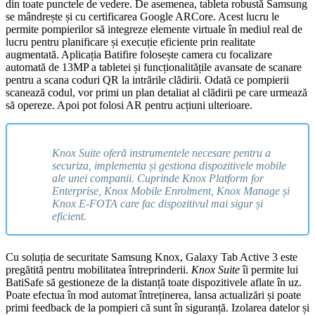
din toate punctele de vedere. De asemenea, tableta robustă Samsung
se mândrește și cu certificarea Google ARCore. Acest lucru le
permite pompierilor să integreze elemente virtuale în mediul real de
lucru pentru planificare și execuție eficiente prin realitate
augmentată. Aplicația Batifire folosește camera cu focalizare
automată de 13MP a tabletei și funcționalitățile avansate de scanare
pentru a scana coduri QR la intrările clădirii. Odată ce pompierii
scanează codul, vor primi un plan detaliat al clădirii pe care urmează
să opereze. Apoi pot folosi AR pentru acțiuni ulterioare.
Knox Suite oferă instrumentele necesare pentru a
securiza, implementa și gestiona dispozitivele mobile
ale unei companii. Cuprinde Knox Platform for
Enterprise, Knox Mobile Enrolment, Knox Manage și
Knox E-FOTA care fac dispozitivul mai sigur și
eficient.
Cu soluția de securitate Samsung Knox, Galaxy Tab Active 3 este
pregătită pentru mobilitatea întreprinderii.
Knox Suite
îi permite lui
BatiSafe să gestioneze de la distanță toate dispozitivele aflate în uz.
Poate efectua în mod automat întreținerea, lansa actualizări și poate
primi feedback de la pompieri că sunt în siguranță. Izolarea datelor și