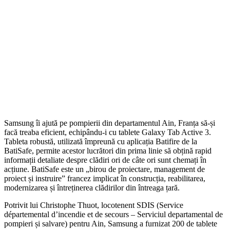
Samsung îi ajută pe pompierii din departamentul Ain, Franța să-și
facă treaba eficient, echipându-i cu tablete Galaxy Tab Active 3.
Tableta robustă, utilizată împreună cu aplicația Batifire de la
BatiSafe, permite acestor lucrători din prima linie să obțină rapid
informații detaliate despre clădiri ori de câte ori sunt chemați în
acțiune. BatiSafe este un „birou de proiectare, management de
proiect și instruire” francez implicat în construcția, reabilitarea,
modernizarea și întreținerea clădirilor din întreaga țară.
Potrivit lui Christophe Thuot, locotenent SDIS (Service
départemental d’incendie et de secours – Serviciul departamental de
pompieri și salvare) pentru Ain, Samsung a furnizat 200 de tablete