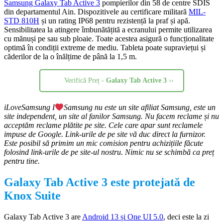
Samsung Galaxy Tab Active 3
pompierilor din 58 de centre SDIS
din departamentul Ain. Dispozitivele au certificare militară
MIL-
STD 810H
și un rating IP68 pentru rezistență la praf și apă.
Sensibilitatea la atingere îmbunătățită a ecranului permite utilizarea
cu mănuși pe sau sub ploaie. Toate acestea asigură o funcționalitate
optimă în condiții extreme de mediu. Tableta poate supraviețui și
căderilor de la o înălțime de până la 1,5 m.
Verifică Preț -
Galaxy Tab Active 3
››
iLoveSamsung I
Samsung nu este un site afiliat Samsung, este un
site independent, un site al fanilor Samsung. Nu facem reclame și nu
acceptăm reclame plătite pe site. Cele care apar sunt reclamele
impuse de Google. Link-urile de pe site vă duc direct la furnizor.
Este posibil să primim un mic comision pentru achizițiile făcute
folosind link-urile de pe site-ul nostru. Nimic nu se schimbă ca preț
pentru tine.
Galaxy Tab Active 3 este protejată de
Knox Suite
Galaxy Tab Active 3 are
Android 13 și One UI 5.0
, deci este la zi