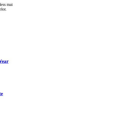
less mai
elor.
Wear
te