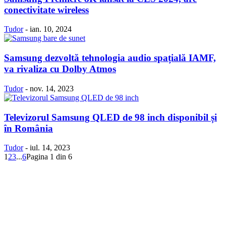
conectivitate wireless
Tudor
-
ian. 10, 2024
Samsung dezvoltă tehnologia audio spațială IAMF,
va rivaliza cu Dolby Atmos
Tudor
-
nov. 14, 2023
Televizorul Samsung QLED de 98 inch disponibil și
în România
Tudor
-
iul. 14, 2023
1
2
3
...
6
Pagina 1 din 6
Politică Cookie-uri
Politica Confidenţialitate
Despre proiectul iLoveSamsung.ro
Contact
© iLoveSamsung.ro - Fansite Neoficial |
Găzduire web
de la Net