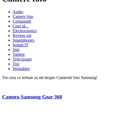
Audio
Camere foto
Comparații
Cum să...
Electrocasnice
Review-uri
Smartphones
Solutii IT
Stiri
Tablete
Televizoare
Top
Wearables
Tot ceea ce trebuie sa stii despre Camerele foto Samsung!
Camera Samsung Gear 360