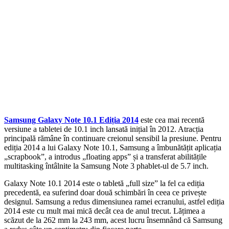
Samsung Galaxy Note 10.1 Ediția 2014
este cea mai recentă
versiune a tabletei de 10.1 inch lansată inițial în 2012. Atracția
principală rămâne în continuare creionul sensibil la presiune. Pentru
ediția 2014 a lui Galaxy Note 10.1, Samsung a îmbunătățit aplicația
„scrapbook”, a introdus „floating apps” și a transferat abilitățile
multitasking întâlnite la Samsung Note 3 phablet-ul de 5.7 inch.
Galaxy Note 10.1 2014 este o tabletă „full size” la fel ca ediția
precedentă, ea suferind doar două schimbări în ceea ce privește
designul. Samsung a redus dimensiunea ramei ecranului, astfel ediția
2014 este cu mult mai mică decât cea de anul trecut. Lățimea a
scăzut de la 262 mm la 243 mm, acest lucru însemnând că Samsung