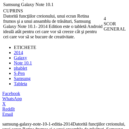
Samsung Galaxy Note 10.1
CUPRINS
Datorită funcţiilor creionului, unui ecran Retina
4
frumos şi a unui ansamblu de trăsături, Samsung
SCOR
Galaxy Note 10.1- 2014 Edition este o tabletă Android
GENERAL
ideală atât pentru cei care vor să creeze cât şi pentru
cei care vor să se bucure de creativitate.
ETICHETE
2014
Galaxy
Note 10.1
phablet
S-Pen
Samsung
Tableta
Facebook
WhatsApp
X
ReddIt
Email
samsung-galaxy-note-10-1-editia-2014
Datorită funcţiilor creionului,