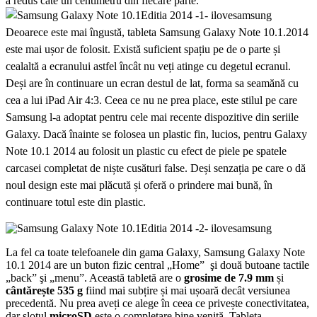
a redus câte un centimetru din fiecare parte.
Deoarece este mai îngustă, tableta Samsung Galaxy Note 10.1.2014
este mai ușor de folosit. Există suficient spațiu pe de o parte și
cealaltă a ecranului astfel încât nu veți atinge cu degetul ecranul.
Deși are în continuare un ecran destul de lat, forma sa seamănă cu
cea a lui iPad Air 4:3. Ceea ce nu ne prea place, este stilul pe care
Samsung l-a adoptat pentru cele mai recente dispozitive din seriile
Galaxy. Dacă înainte se folosea un plastic fin, lucios, pentru Galaxy
Note 10.1 2014 au folosit un plastic cu efect de piele pe spatele
carcasei completat de niște cusături false. Deși senzația pe care o dă
noul design este mai plăcută și oferă o prindere mai bună, în
continuare totul este din plastic.
La fel ca toate telefoanele din gama Galaxy, Samsung Galaxy Note
10.1 2014 are un buton fizic central „Home” şi două butoane tactile
„back” şi „menu”. Această tabletă are o
grosime de 7.9 mm
și
cântărește 535 g
fiind mai subțire și mai ușoară decât versiunea
precedentă. Nu prea aveți ce alege în ceea ce privește conectivitatea,
dar slotul
microSD
este o completare bine venită. Tableta