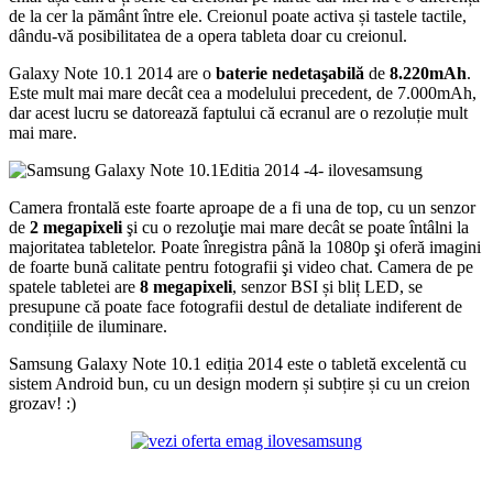
de la cer la pământ între ele. Creionul poate activa și tastele tactile,
dându-vă posibilitatea de a opera tableta doar cu creionul.
Galaxy Note 10.1 2014 are o
baterie nedetaşabilă
de
8.220mAh
.
Este mult mai mare decât cea a modelului precedent, de 7.000mAh,
dar acest lucru se datorează faptului că ecranul are o rezoluție mult
mai mare.
Camera frontală este foarte aproape de a fi una de top, cu un senzor
de
2 megapixeli
şi cu o rezoluţie mai mare decât se poate întâlni la
majoritatea tabletelor. Poate înregistra până la 1080p şi oferă imagini
de foarte bună calitate pentru fotografii şi video chat. Camera de pe
spatele tabletei are
8 megapixeli
, senzor BSI și bliț LED, se
presupune că poate face fotografii destul de detaliate indiferent de
condițiile de iluminare.
Samsung Galaxy Note 10.1 ediția 2014 este o tabletă excelentă cu
sistem Android bun, cu un design modern și subțire și cu un creion
grozav! :)