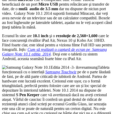
beneficiază de un port
Micro USB
pentru reîncărcare şi transfer de
date, de o
mufă audio de 3.5 mm
dar nu dispune de niciun port
video. Galaxy Note 10.1 2014 suportă formatul Miracast, dar veți
avea nevoie de un televizor sau de un calculator compatibil. Boxele
au fost înghesuite pe lateralele tabletei, așadar nu le veți acoperi când
țineţi tableta în mână.
Ecranul în sine are
10.1 inch
şi o
rezoluţie de 2,560×1,600
care le
face concurenţă rivalilor iPad Air, Nexus 10 şi Kobo Arc 10HD.
Fiind foarte clar, este ideal pentru a viziona filme Full HD sau pentru
fotografii.
Info:
Cum să realizaţi o captură de ecran pe Samsung
Galaxy Note 10.1 editia 2014
.
Deşi este o tabletă cu sistem
Android, aceasta seamănă foarte bine cu iPad Air.
Tableta
funcționează cu o interfață
Samsung Touchwiz
pe de o parte lăudată
de fani, pe de altă parte criticată de iubitorii de Android. Partea de
hardware este lucrată excelent. Creionul este ușor, cu o formă
triunghiulară, perfectă pentru folosire care are un și loc special de
depozitare în interiorul tabletei. Note 10.1 2014 nu dispune de
sistemul
S Pen Keeper
care vă avertizează dacă nu aveți creionul
atașat. Vârful de cauciuc îi conferă un grad destul de ridicat de
rezistență atunci când scrieți pe ecranul Gorilla Glass, iar senzația
este una cât se poate de naturală pentru un creion digital. Nu este
chiar așa cum a-ți scrie cu creionul pe hârtie dar nici nu e o diferență