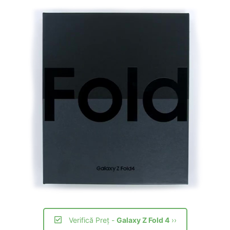
Verifică Preț -
Galaxy Z Fold 4
››