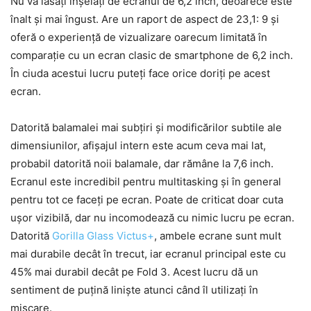
Nu vă lăsați înșelați de ecranul de 6,2 inch, deoarece este
înalt și mai îngust. Are un raport de aspect de 23,1: 9 și
oferă o experiență de vizualizare oarecum limitată în
comparație cu un ecran clasic de smartphone de 6,2 inch.
În ciuda acestui lucru puteți face orice doriți pe acest
ecran.
Datorită balamalei mai subțiri și modificărilor subtile ale
dimensiunilor, afișajul intern este acum ceva mai lat,
probabil datorită noii balamale, dar rămâne la 7,6 inch.
Ecranul este incredibil pentru multitasking și în general
pentru tot ce faceți pe ecran. Poate de criticat doar cuta
ușor vizibilă, dar nu incomodează cu nimic lucru pe ecran.
Datorită
Gorilla Glass Victus+
, ambele ecrane sunt mult
mai durabile decât în trecut, iar ecranul principal este cu
45% mai durabil decât pe Fold 3. Acest lucru dă un
sentiment de puțină liniște atunci când îl utilizați în
mișcare.