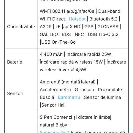
Wi-Fi 802.11 a/b/g/n/ac/6e | Dual-band |
Wi-Fi Direct |
Hotspot
| Bluetooth 5.2 |
Conectivitate
A2DP | LE |aptX HD | GPS | GLONASS |
GALILEO | BDS | NFC | USB Tip-C 3.2
|USB On-The-Go
4.400 mAh | Încărcare rapidă 25W |
Baterie
Încărcare rapidă wireless 15W | Încărcare
wireless inversă 4,5W
Amprentă (montată lateral) |
Accelerometru | Giroscop | Proximitate |
Senzori
Busolă |
Barometru
| Senzor de lumina
|Senzor Hall
S Pen Comenzi și dictare în limbaj
natural Bixby
Samsung DeX
(suport pentru experiență