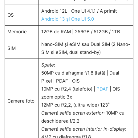
Android 12L | One UI 4.1.1 / A primit
OS
Android 13 și One UI 5.0
Memorie
12GB de RAM | 256GB / 512GB / 1TB
Nano-SIM și eSIM sau Dual SIM (2 Nano-
SIM
SIM și eSIM, dual stand-by)
Spate
:
50MP cu diafragma f/1,8 (lată) | Dual
Pixel | PDAF | OIS
10MP cu f/2,4 (telefoto) |
PDAF
| OIS |
zoom optic 3x
Camere foto
12MP cu f/2,2, (ultra-wide) 123˚
Cameră selfie ecran exterior
: 10MP cu
deschiderea f/2,2
Cameră selfie ecran interior in-display
:
4MP cu diafragma f/1,8