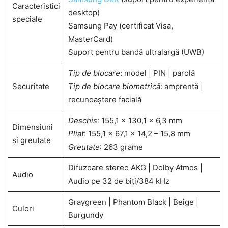
Caracteristici
desktop)
speciale
Samsung Pay (certificat Visa,
MasterCard)
Suport pentru bandă ultralargă (UWB)
Tip de blocare
: model | PIN | parolă
Securitate
Tip de blocare biometrică
: amprentă |
recunoaștere facială
Deschis
: 155,1 x 130,1 x 6,3 mm
Dimensiuni
Pliat
: 155,1 x 67,1 x 14,2 – 15,8 mm
și greutate
Greutate
: 263 grame
Difuzoare stereo AKG | Dolby Atmos |
Audio
Audio pe 32 de biți/384 kHz
Graygreen | Phantom Black | Beige |
Culori
Burgundy