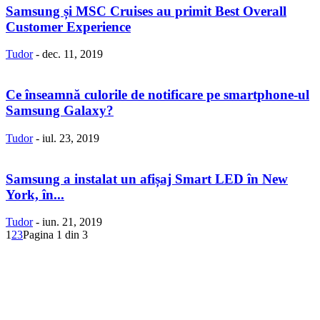
Samsung și MSC Cruises au primit Best Overall
Customer Experience
Tudor
-
dec. 11, 2019
Ce înseamnă culorile de notificare pe smartphone-ul
Samsung Galaxy?
Tudor
-
iul. 23, 2019
Samsung a instalat un afișaj Smart LED în New
York, în...
Tudor
-
iun. 21, 2019
1
2
3
Pagina 1 din 3
Politică Cookie-uri
Politica Confidenţialitate
Despre proiectul iLoveSamsung.ro
Contact