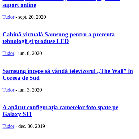
suport online
Tudor
-
sept. 20, 2020
Cabină virtuală Samsung pentru a prezenta
tehnologii și produse LED
Tudor
-
iun. 8, 2020
Samsung începe să vândă televizorul „The Wall” în
Coreea de Sud
Tudor
-
iun. 3, 2020
A apărut configurația camerelor foto spate pe
Galaxy S11
Tudor
-
dec. 30, 2019